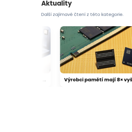
Aktuality
Další zajímavé čtení z této kategorie.
Nejen Čína: Díky boomu AI se mezi výrobci pamětí (opět) dostane jedno nečekané jméno
Výrobci pamětí mají 8× vyšší tržby než před rokem. Kdo má největší tržní podíl, a kolik trhu už zabrala Čína?