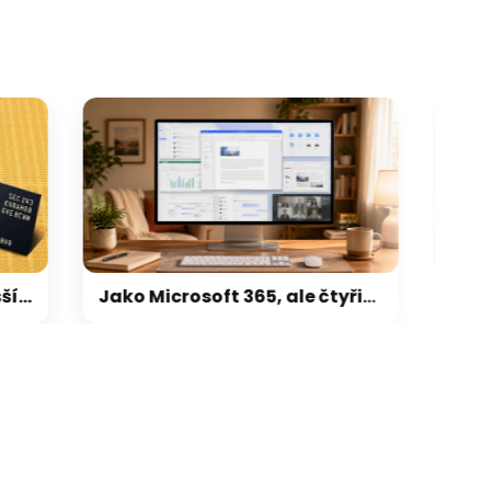
Jako Microsoft 365, ale čtyřikrát levnější a z Česka. IceWarp nabízí kancelářské balíky a cloud od 34 korun