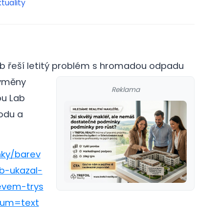
tuality
 řeší letitý problém s hromadou odpadu
ýměny
Reklama
bu Lab
odu a
nky/barev
b-ukazal-
evem-trys
um=text