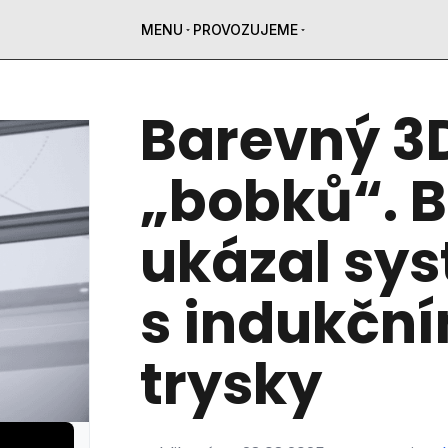
MENU
PROVOZUJEME
Barevný 3D
„bobků“. 
ukázal sy
s indukčn
trysky