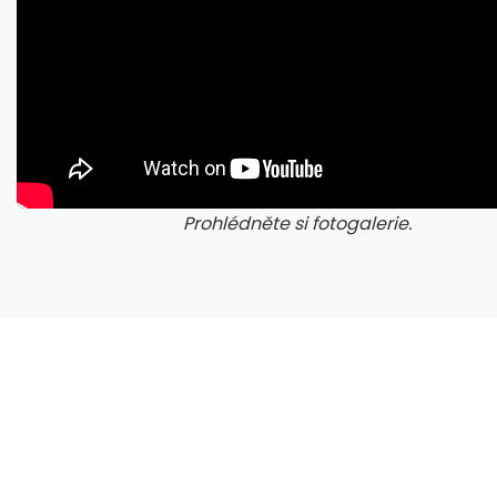
Prohlédněte si fotogalerie.
galerie: iva test
gale