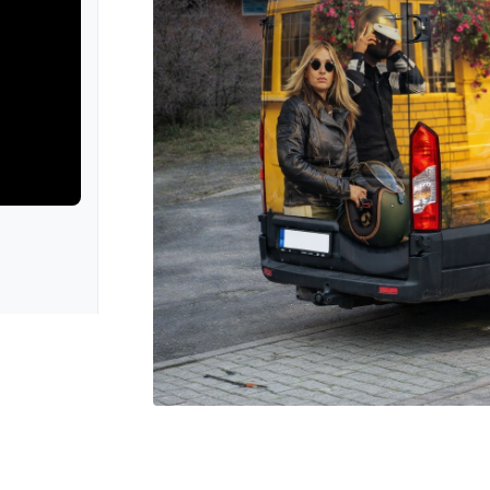
rie: iva test
galerie: iva t