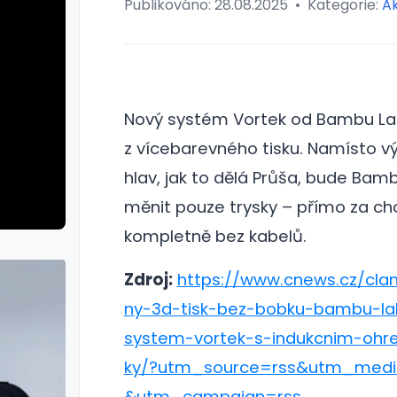
Publikováno:
28.08.2025
•
Kategorie:
Ak
Nový systém Vortek od Bambu Lab
z vícebarevného tisku.
Namísto v
hlav, jak to dělá Průša, bude Bam
měnit pouze trysky – přímo za ch
kompletně bez kabelů.
Zdroj:
https://www.cnews.cz/cla
ny-3d-tisk-bez-bobku-bambu-la
system-vortek-s-indukcnim-ohr
ky/?utm_source=rss&utm_medi
&utm_campaign=rss