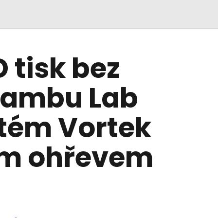
 tisk bez
Bambu Lab
stém Vortek
ím ohřevem