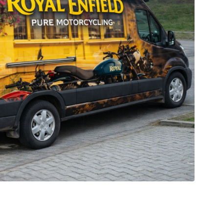
est
galerie: iva test