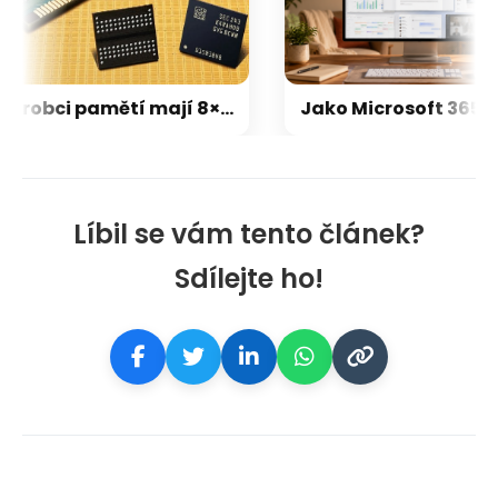
Výrobci pamětí mají 8× vyšší tržby než před rokem. Kdo má největší tržní podíl, a kolik trhu už zabrala Čína?
Líbil se vám tento článek?
Sdílejte ho!