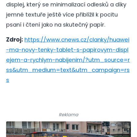
displej, který se minimalizací odlesků a díky
jemné textuře ještě více přiblížil k pocitu
psaní i čtení jako na skutečný papír.
Zdroj:
https://www.cnews.cz/clanky/huawei
-ma-novy-tenky-tablet-s-papirovym-displ
ejem-a-rychlym-nabijenim/?utm_source=r
ss&utm_medium=text&utm_campaign=rs
s
Reklama