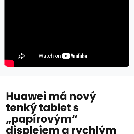
Huawei má nový
tenký tablet s
„papírovým“
displejem a rychlým