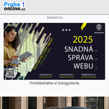
Reklama
Prohlédněte si fotogalerie.
galerie: iva test
galerie: iva t