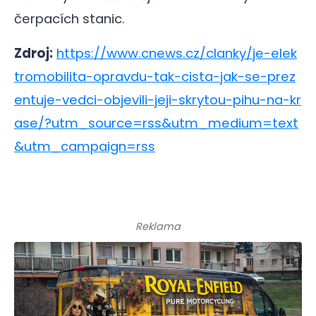
čerpacích stanic.
Zdroj:
https://www.cnews.cz/clanky/je-elek
tromobilita-opravdu-tak-cista-jak-se-prez
entuje-vedci-objevili-jeji-skrytou-pihu-na-kr
ase/?utm_source=rss&utm_medium=text
&utm_campaign=rss
Reklama