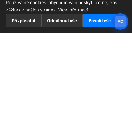
Používáme cookies, abychom vám poskytli co nejlepší
zážitek z našich stránek.
Více informací.
Přizpůsobit
Odmítnout vše
Povolit vše
MC
INFORMACE
Hlavní stránka !