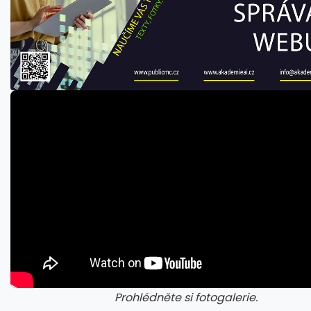
Prohlédněte si fotogalerie.
galerie: iva test
gale