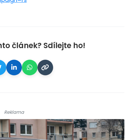
nto článek? Sdílejte ho!
Reklama
est
galerie: iva test