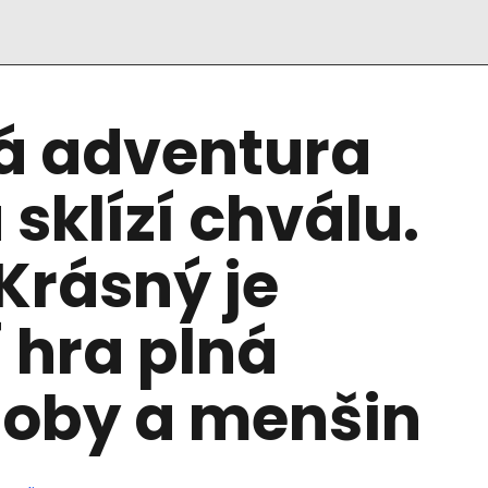
á adventura
sklízí chválu.
 Krásný je
 hra plná
doby a menšin