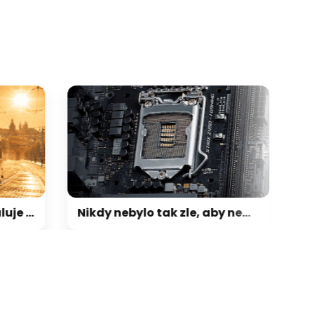
e ostudu pražské MHD. V reálném čase počítá tramvaje bez klimatizace
Nikdy nebylo tak zle, aby nemohlo být hůř: Po RAM, SSD a GPU teď přichází zdražování základních desek