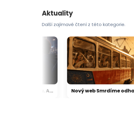
Aktuality
Další zajímavé čtení z této kategorie.
Český Steam Machine je tu. Alza začíná prodávat herní sestavy s Linuxem, který je skvělou náhradou za Windows
Nový web Smrdíme odhaluj