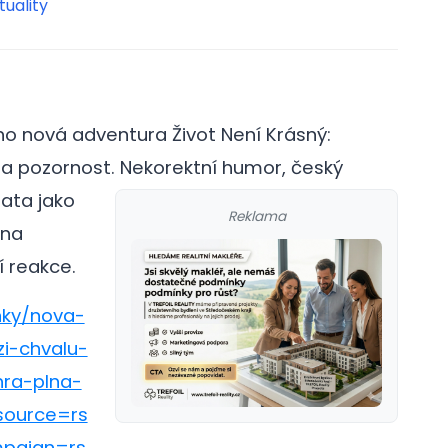
tuality
eho nová adventura Život Není Krásný:
la pozornost.
Nekorektní humor, český
ata jako
Reklama
 na
í reakce.
nky/nova-
zi-chvalu-
hra-plna-
ource=rs
paign=rs