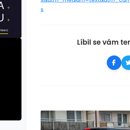
s
Líbil se vám te
rie: iva test
galerie: iva t