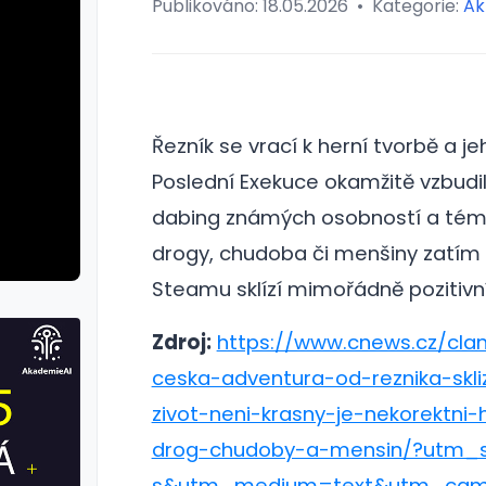
Publikováno:
18.05.2026
•
Kategorie:
Ak
Řezník se vrací k herní tvorbě a j
Poslední Exekuce okamžitě vzbudi
dabing známých osobností a tém
drogy, chudoba či menšiny zatím
Steamu sklízí mimořádně pozitivn
Zdroj:
https://www.cnews.cz/cla
ceska-adventura-od-reznika-skli
zivot-neni-krasny-je-nekorektni-
drog-chudoby-a-mensin/?utm_s
s&utm_medium=text&utm_cam