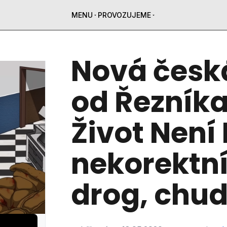
MENU
PROVOZUJEME
Nová česk
od Řezníka 
Život Není
nekorektní
drog, chu