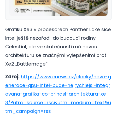
Grafiku Xe3 v procesorech Panther Lake sice
Intel ještě nezařadil do budoucí rodiny
Celestial, ale ve skutečnosti má novou
architekturu se značnými vylepšeními proti
Xe2 „Battlemage“.
Zdroj:
https://www.cnews.cz/clanky/nova-g
enerace-gpu-intel-bude-nejrychlejsi-integr
ovana-grafika-co-prinasi-architektura-xe
3/?utm_source=rss&utm_medium=text&u
tm_campaign=rss