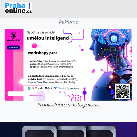
Reklama
Prohlédněte si fotogalerie.
galerie: iva test
galerie: iva t