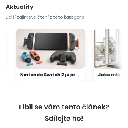
Aktuality
Další zajímavé čtení z této kategorie.
Nintendo Switch 2 je prý ještě větší trhák než první generace: Už se prodalo skoro 24 milionů
Líbil se vám tento článek?
Sdílejte ho!