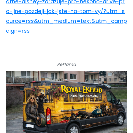
atne-disney-zdrazuje-pro-nekoho-drive-pr
o-jine-pozdeji-jak-jste-na-tom-vy/?utm_s
ource=rss&utm_medium=text&utm_camp
aign=rss
Reklama