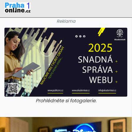
Reklama
Prohlédněte si fotogalerie.
galerie: iva test
galerie: iva t