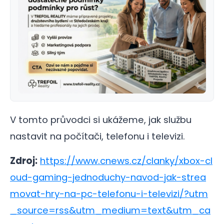
V tomto průvodci si ukážeme, jak službu
nastavit na počítači, telefonu i televizi.
Zdroj:
https://www.cnews.cz/clanky/xbox-cl
oud-gaming-jednoduchy-navod-jak-strea
movat-hry-na-pc-telefonu-i-televizi/?utm
_source=rss&utm_medium=text&utm_ca