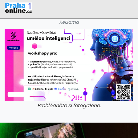
Reklama
Prohlédněte si fotogalerie.
galerie: iva test
galerie: iva t