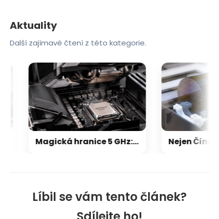
Aktuality
Další zajímavé čtení z této kategorie.
Magická hranice 5 GHz: Proč už frekvence procesorů dávno neroste do nebes? Důvod vás možná překvapí
Líbil se vám tento článek?
Sdílejte ho!