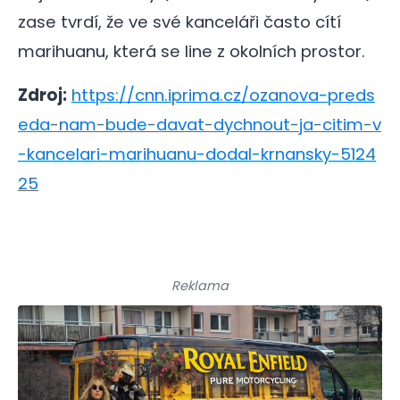
zase tvrdí, že ve své kanceláři často cítí
marihuanu, která se line z okolních prostor.
Zdroj:
https://cnn.iprima.cz/ozanova-preds
eda-nam-bude-davat-dychnout-ja-citim-v
-kancelari-marihuanu-dodal-krnansky-5124
25
Reklama