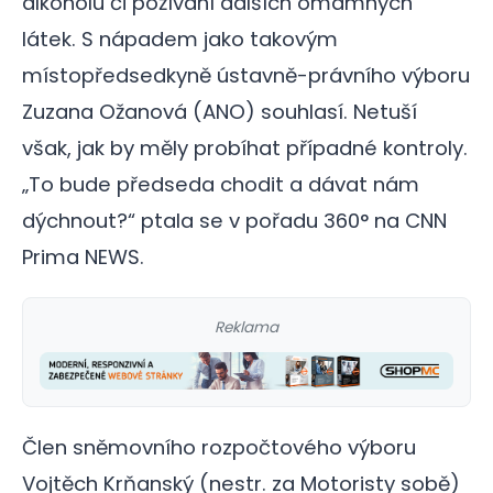
alkoholu či požívání dalších omamných
látek. S nápadem jako takovým
místopředsedkyně ústavně-právního výboru
Zuzana Ožanová (ANO) souhlasí. Netuší
však, jak by měly probíhat případné kontroly.
„To bude předseda chodit a dávat nám
dýchnout?“ ptala se v pořadu 360° na CNN
Prima NEWS.
Reklama
Člen sněmovního rozpočtového výboru
Vojtěch Krňanský (nestr. za Motoristy sobě)