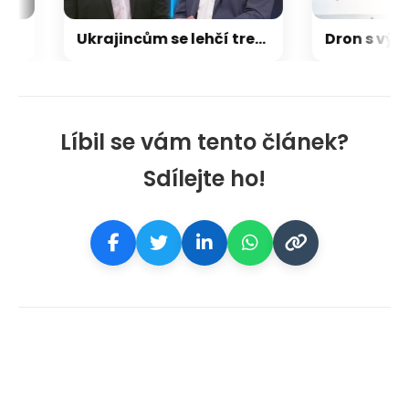
Ukrajincům se lehčí trestná činnost odpouštěla, tvrdí Koten. Pospíšil chtěl vidět čísla
Líbil se vám tento článek?
Sdílejte ho!