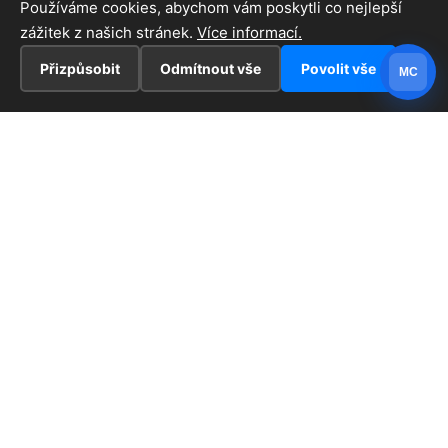
Používáme cookies, abychom vám poskytli co nejlepší
zážitek z našich stránek.
Více informací.
Přizpůsobit
Odmítnout vše
Povolit vše
MC
INFORMACE
Hlavní stránka !