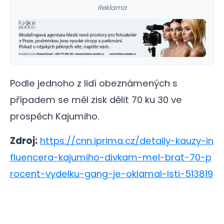
Reklama
Podle jednoho z lidí obeznámených s
případem se měl zisk dělit 70 ku 30 ve
prospěch Kajumiho.
Zdroj:
https://cnn.iprima.cz/detaily-kauzy-in
fluencera-kajumiho-divkam-mel-brat-70-p
rocent-vydelku-gang-je-oklamal-lsti-513819