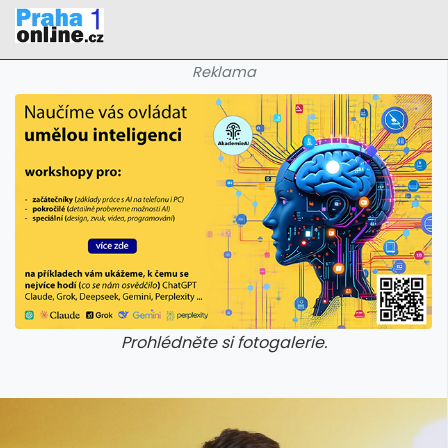
Reklama
Prohlédněte si fotogalerie.
galerie: iva test
galerie: iva t