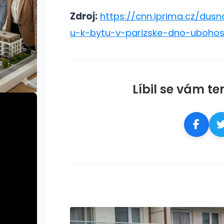
Zdroj:
https://cnn.iprima.cz/du
u-k-bytu-v-parizske-dno-ubohost
Líbil se vám te