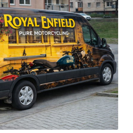
est
galerie: iva test