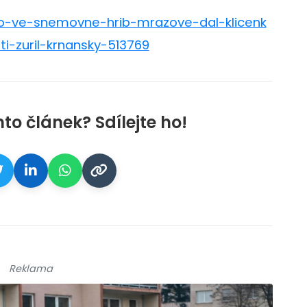
sno-ve-snemovne-hrib-mrazove-dal-klicenk
i-zuril-krnansky-513769
nto článek? Sdílejte ho!
Reklama