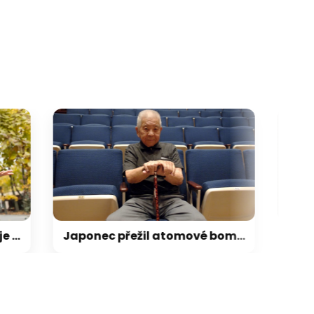
Japonec přežil atomové bomby v Hirošimě i Nagasaki. Cameron mu slíbil, že příběh zfilmuje