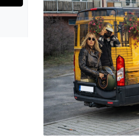
rie: iva test
galerie: iva t