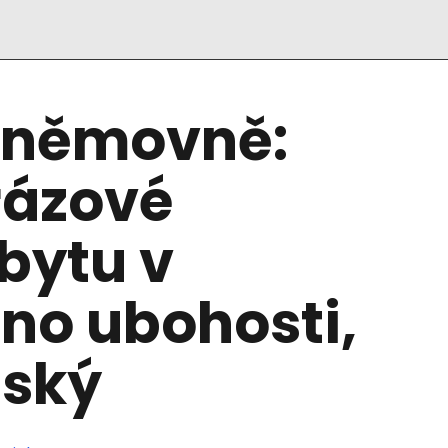
Sněmovně:
rázové
 bytu v
Dno ubohosti,
nský