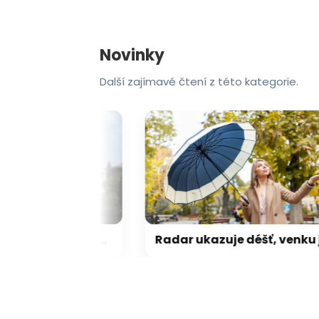
Novinky
Další zajímavé čtení z této kategorie.
Počasí do konce prázdnin může překvapit. Detaily prozrazuje výhled
Radar ukazuje déšť, venku je ale sucho. Proč kapky často nedopadnou až na zem?