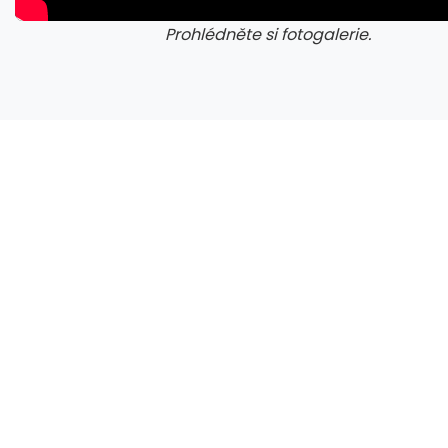
Prohlédněte si fotogalerie.
galerie: iva test
gale