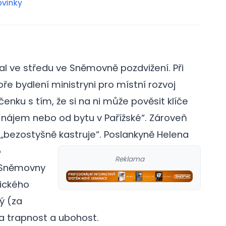
ovinky
al ve středu ve Sněmovně pozdvižení. Při
e bydlení ministryni pro místní rozvoj
enku s tím, že si na ni může pověsit klíče
nájem nebo od bytu v Pařížské“. Zároveň
„bezostyšně kastruje“.
Poslankyně Helena
o
Reklama
m Sněmovny
tického
ý (za
za trapnost a ubohost.