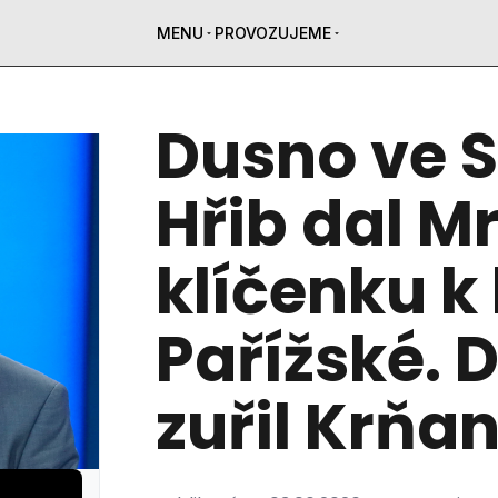
MENU
PROVOZUJEME
Dusno ve 
Hřib dal M
klíčenku k
Pařížské. 
zuřil Krňa