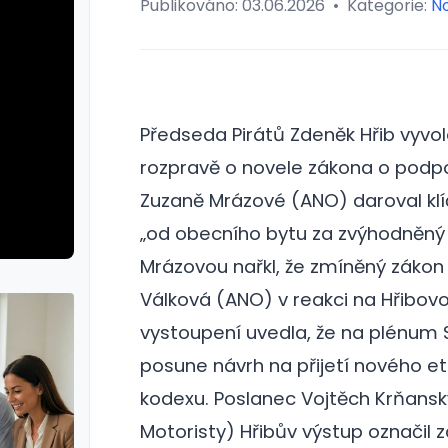
Publikováno:
03.06.2026
•
Kategorie:
N
Předseda Pirátů Zdeněk Hřib vyvol
rozpravě o novele zákona o podpoř
Zuzaně Mrázové (ANO) daroval klíč
„od obecního bytu za zvýhodněný 
Mrázovou nařkl, že zmíněný zákon 
Válková (ANO) v reakci na Hřibov
vystoupení uvedla, že na plénu
posune návrh na přijetí nového e
kodexu. Poslanec Vojtěch Krňansk
Motoristy) Hřibův výstup označil 