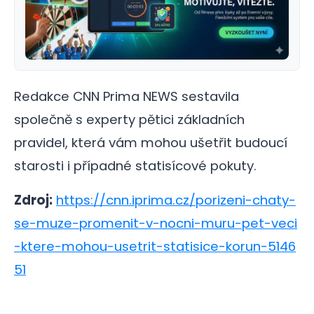
Redakce CNN Prima NEWS sestavila
společně s experty pětici základních
pravidel, která vám mohou ušetřit budoucí
starosti i případné statisícové pokuty.
Zdroj:
https://cnn.iprima.cz/porizeni-chaty-
se-muze-promenit-v-nocni-muru-pet-veci
-ktere-mohou-usetrit-statisice-korun-5146
51