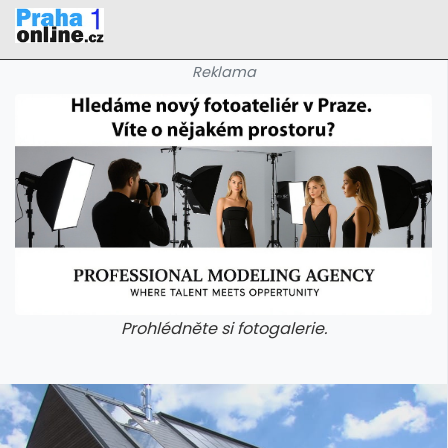
Reklama
Prohlédněte si fotogalerie.
galerie: iva test
galerie: iva t