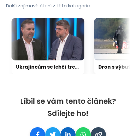
Další zajímavé čtení z této kategorie.
Ukrajincům se lehčí trestná činnost odpouštěla, tvrdí Koten. Pospíšil chtěl vidět čísla
Líbil se vám tento článek?
Sdílejte ho!