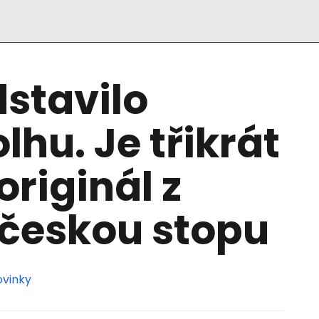
stavilo
lhu. Je třikrát
originál z
 českou stopu
ovinky