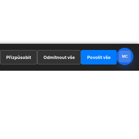
MC
Přizpůsobit
Odmítnout vše
Povolit vše
E
ZAJÍMAVOSTI
PRÁVNÍ UJEDNÁNÍ
ka !
Redaktoři
Ochrana osobních údajů
Cookies