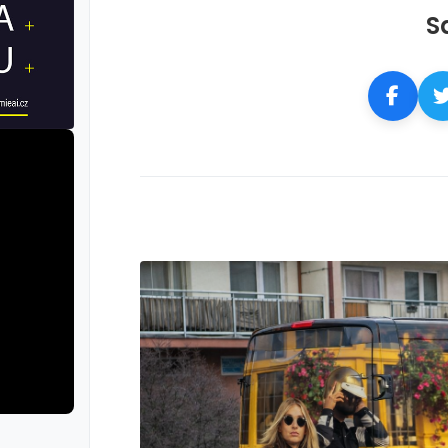
S
rie: iva test
galerie: iva t