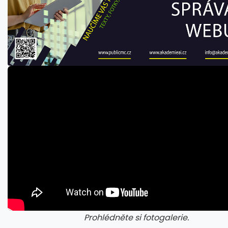
Prohlédněte si fotogalerie.
galerie: iva test
gale