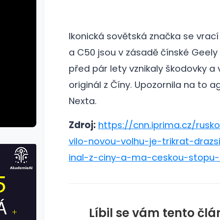
Ikonická sovětská značka se vrací 
a C50 jsou v zásadě čínské Geely
před pár lety vznikaly škodovky a
originál z Číny.
Upozornila na to a
Nexta.
Zdroj:
https://cnn.iprima.cz/rusk
vilo-novou-volhu-je-trikrat-drazs
inal-z-ciny-a-ma-ceskou-stopu-
Líbil se vám tento čl