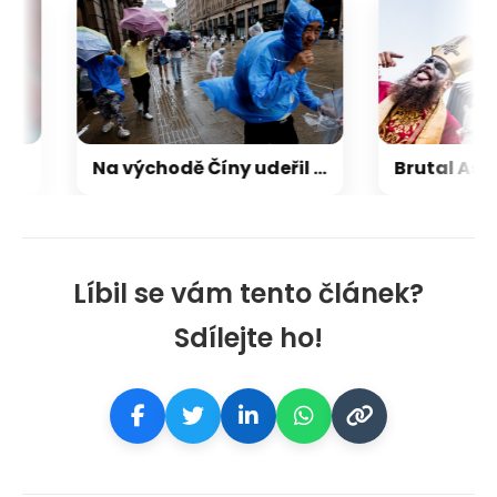
Na východě Číny udeřil tajfun Dolphin. Úřady evakuovaly přes milion lidí
Líbil se vám tento článek?
Sdílejte ho!