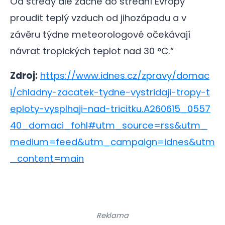
Od středy ale začne do střední Evropy
proudit teplý vzduch od jihozápadu a v
závěru týdne meteorologové očekávají
návrat tropických teplot nad 30 °C.“
Zdroj:
https://www.idnes.cz/zpravy/domac
i/chladny-zacatek-tydne-vystridaji-tropy-t
eploty-vysplhaji-nad-tricitku.A260615_0557
40_domaci_fohl#utm_source=rss&utm_
medium=feed&utm_campaign=idnes&utm
_content=main
Reklama