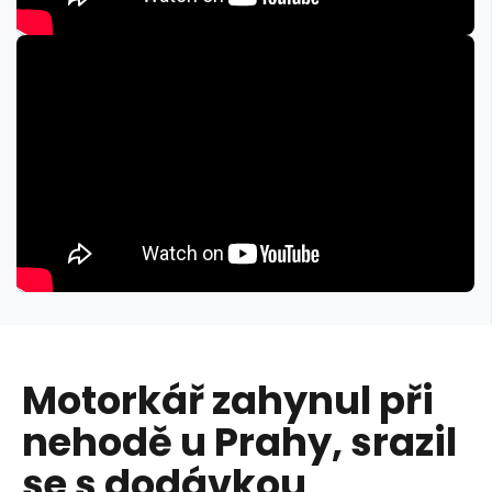
Motorkář zahynul při
nehodě u Prahy, srazil
se s dodávkou