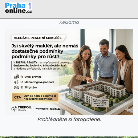
Reklama
Prohlédněte si fotogalerie.
galerie: iva test
galerie: iva t