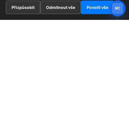
Přizpůsobit
Odmítnout vše
Povolit vše
MC
INFORMACE
Hlavní stránka !
ZAJÍMAVOSTI
Kontakt
Redaktoři