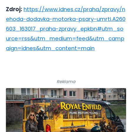
Zdroj:
https://www.idnes.cz/praha/zpravy/n
ehoda-dodavka-motorka-psary-umrti.A260
603_163017_praha-zpravy_epkbn#utm_so
urce=rss&utm_medium=feed&utm_camp
aign=idnes&utm_content=main
Reklama