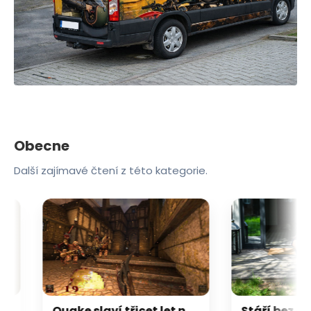
Obecne
Další zajímavé čtení z této kategorie.
Quake slaví třicet let novým rozšířením zdarma. A je to naprostá pecka