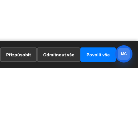
MC
Přizpůsobit
Odmítnout vše
Povolit vše
E
ZAJÍMAVOSTI
PRÁVNÍ UJEDNÁNÍ
ka !
Redaktoři
Ochrana osobních údajů
Cookies