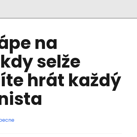
rápe na
ěkdy selže
íte hrát každý
enista
becne