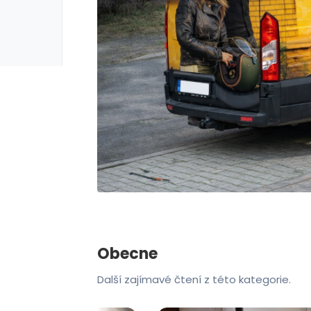
rie: iva test
galerie: iva t
Obecne
Další zajímavé čtení z této kategorie.