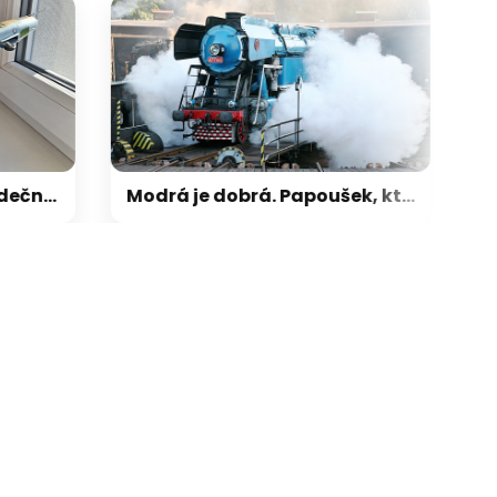
rtkové Su-22M4 je srdeční záležitostí a vzpomínkou na Náměšť
Modrá je dobrá. Papoušek, který běhal po šínách, vynikal silou a krásou