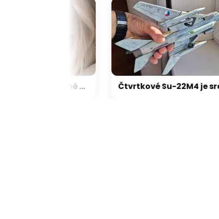
Aňa Geislerová se nevídaně obnažila: alkohol, StB, nedostatek lásky
Čtv