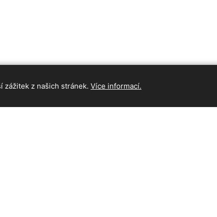
 zážitek z našich stránek.
Více informací.
INFORMAC
Hlavní strán
Kontakt