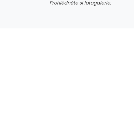
Prohlédněte si fotogalerie.
galerie: iva test
gale