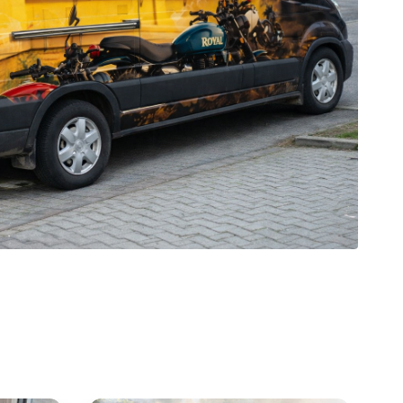
est
galerie: iva test