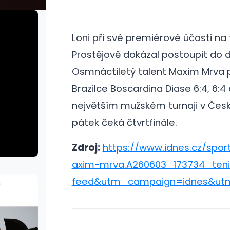
Loni při své premiérové účasti na
Prostějově dokázal postoupit do d
Osmnáctiletý talent Maxim Mrva 
Brazilce Boscardina Diase 6:4, 6:4
největším mužském turnaji v Česku
pátek čeká čtvrtfinále.
Zdroj:
https://www.idnes.cz/spor
axim-mrva.A260603_173734_te
feed&utm_campaign=idnes&ut