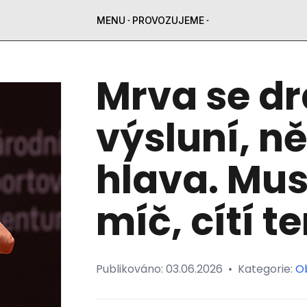
MENU
PROVOZUJEME
Mrva se d
výsluní, n
hlava. Mus
míč, cítí t
Publikováno:
03.06.2026
•
Kategorie:
O