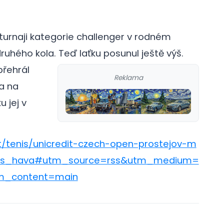
 turnaji kategorie challenger v rodném
ruhého kola. Teď laťku posunul ještě výš.
přehrál
Reklama
 a na
 jej v
t/tenis/unicredit-czech-open-prostejov-m
nis_hava#utm_source=rss&utm_medium=
m_content=main