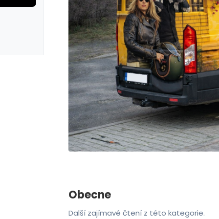
rie: iva test
galerie: iva t
Obecne
Další zajímavé čtení z této kategorie.