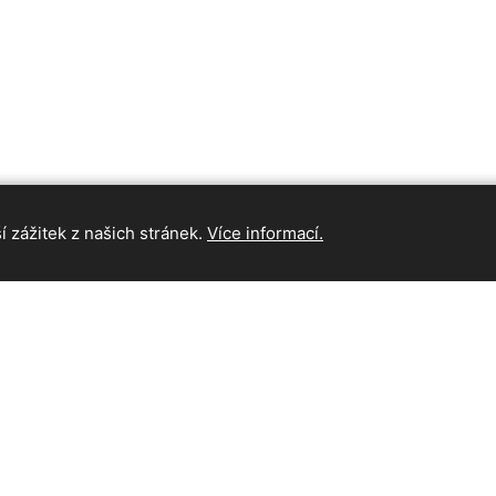
 zážitek z našich stránek.
Více informací.
INFORMAC
Hlavní strán
Kontakt