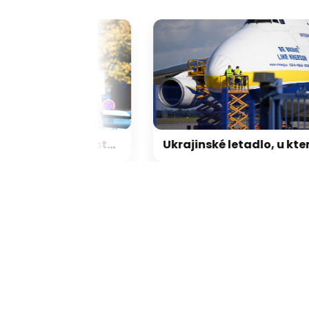
Svědka proti Rittigovi má stát odškodnit 35 miliony korun, ministerstvo se odvolalo
Ukrajinské letadlo, u kterého se v Li