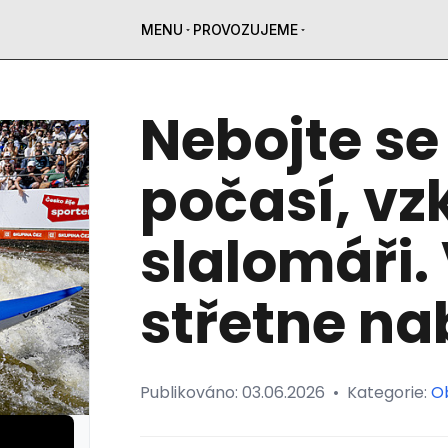
MENU
PROVOZUJEME
Nebojte se
počasí, vz
slalomáři. 
střetne na
Publikováno:
03.06.2026
•
Kategorie:
O