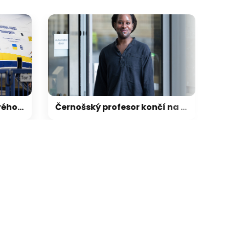
psku našel dron, bylo naložené municí
Černošský profesor končí na Cambridgi po obvinění z plagiátorství. Rasismus, tvrdí