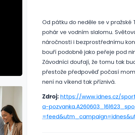
Od pátku do neděle se v pražské 
pohár ve vodním slalomu. Světová š
náročnosti i bezprostřednímu kon
bouří podobně jako peřeje pod ni
Závodníci doufají, že tomu tak bud
přestože předpověď počasí mom
není na víkend tak příznivá.
Zdroj:
https://www.idnes.cz/spor
a-pozvanka.A260603_161623_s
=feed&utm_campaign=idnes&u