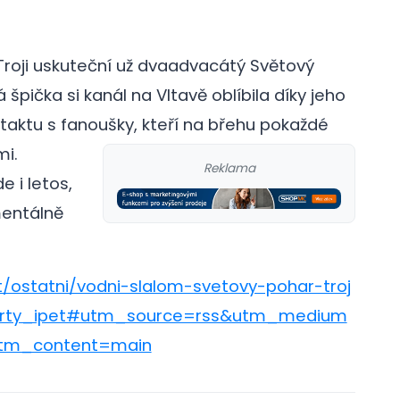
Troji uskuteční už dvaadvacátý Světový
pička si kanál na Vltavě oblíbila díky jeho
taktu s fanoušky, kteří na břehu pokaždé
mi.
Reklama
e i letos,
entálně
t/ostatni/vodni-slalom-svetovy-pohar-troj
porty_ipet#utm_source=rss&utm_medium
tm_content=main