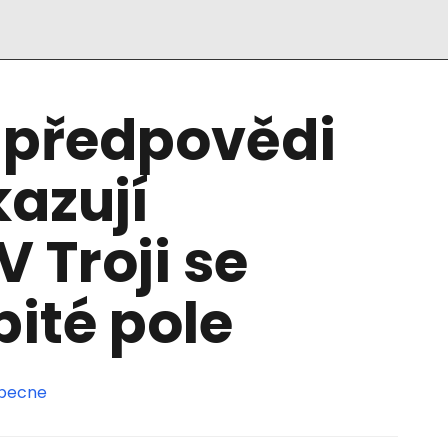
 předpovědi
kazují
V Troji se
bité pole
becne