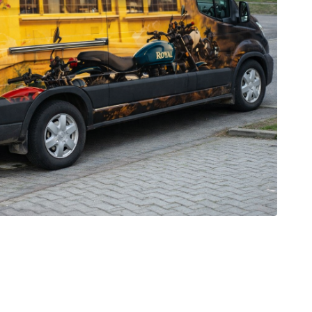
est
galerie: iva test