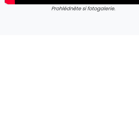
Prohlédněte si fotogalerie.
galerie: iva test
gale