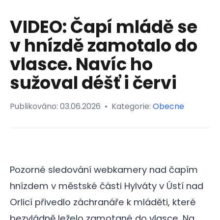
VIDEO: Čapí mládě se
v hnízdě zamotalo do
vlasce. Navíc ho
sužoval déšť i červi
Publikováno:
03.06.2026
•
Kategorie:
Obecne
Pozorné sledování webkamery nad čapím
hnízdem v městské části Hylváty v Ústí nad
Orlicí přivedlo záchranáře k mláděti, které
bezvládně leželo zamotané do vlasce. Na