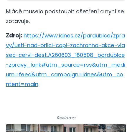
Mládě muselo podstoupit ošetření a nyní se
zotavuje.
Zdroj:
https://www.idnes.cz/pardubice/zpra
vy/usti-nad-orlici-capi-zachranna-akce-vla
sec-cervi-dest.A260603_160508_pardubice
-zpravy_lank#utm_source=rss&utm_medi
um=feed&utm_campaign=idnes&utm_co
ntent=main
Reklama