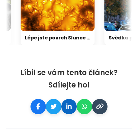
Lépe jste povrch Slunce ještě neviděli: prohlédněte si žhavé vířivé obrazce
Líbil se vám tento článek?
Sdílejte ho!