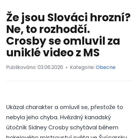
Že jsou Slováci hrozní?
Ne, to rozhodčí.
Crosby se omluvil za
uniklé video z MS
Publikováno:
03.06.2026
•
Kategorie:
Obecne
Ukázal charakter a omluvil se, přestože to
nebyla jeho chyba. Hvězdný kanadský
útočník Sidney Crosby schytával během
hokejového mistrovství světa ve Švýcarsku