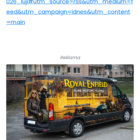
026_luji#utm_source=rss&utm_medium=f
eed&utm_campaign=idnes&utm_content
=main
Reklama