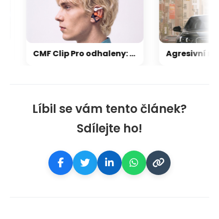
CMF Clip Pro odhaleny: otevřená sluchátka zaujmou hravým designem a skvělou výdrží
Líbil se vám tento článek?
Sdílejte ho!