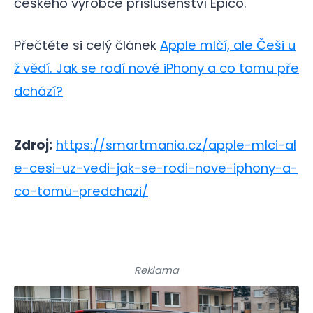
českého výrobce příslušenství Epico.
Přečtěte si celý článek
Apple mlčí, ale Češi u
ž vědí. Jak se rodí nové iPhony a co tomu pře
dchází?
Zdroj:
https://smartmania.cz/apple-mlci-al
e-cesi-uz-vedi-jak-se-rodi-nove-iphony-a-
co-tomu-predchazi/
Reklama