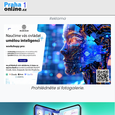
Reklama
Prohlédněte si fotogalerie.
galerie: iva test
galerie: iva t