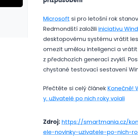
přizpůsobení
rie: iva test
galerie: iva t
Microsoft
si pro letošní rok stanovi
Redmondští založili
iniciativu Win
desktopovému systému vrátit lesk 
omezit umělou inteligenci a vrátit
z předchozích generací zvyklí. P
chystané testovací sestavení Win
Přečtěte si celý článek
Konečně! W
y, uživatelé po nich roky volali
Zdroj:
https://smartmania.cz/ko
ele-novinky-uzivatele-po-nich-rok