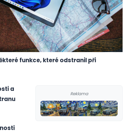
které funkce, které odstranil při
sti a
Reklama
stranu
nosti