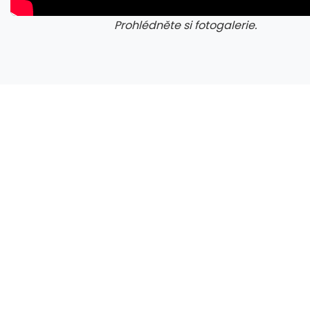
Prohlédněte si fotogalerie.
galerie: iva test
gale