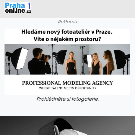
Reklama
Prohlédněte si fotogalerie.
galerie: iva test
galerie: iva t