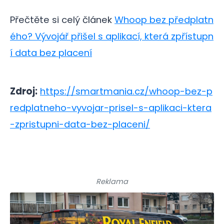
Přečtěte si celý článek
Whoop bez předplatn
ého? Vývojář přišel s aplikací, která zpřístupn
í data bez placení
Zdroj:
https://smartmania.cz/whoop-bez-p
redplatneho-vyvojar-prisel-s-aplikaci-ktera
-zpristupni-data-bez-placeni/
Reklama