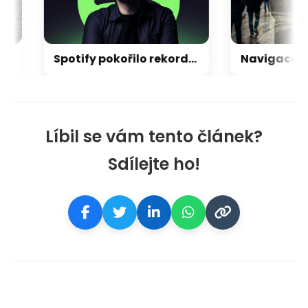
Spotify pokořilo rekordní milník v počtu platících posluchačů, konkurence může jen závidět
Líbil se vám tento článek?
Sdílejte ho!