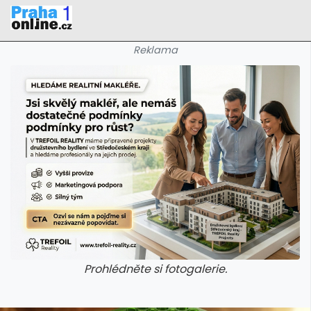
Reklama
Prohlédněte si fotogalerie.
galerie: iva test
galerie: iva t