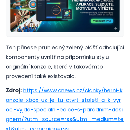
Ten přinese průhledný zelený plášť odhalující
komponenty uvnitř na připomínku stylu
originální konzole, která v takovémto
provedení také existovala.
Zdroj:
https://www.cnews.cz/clanky/herni-k
onzole-xbox-uz-je-tu-ctvrt-stoleti-a-k-vyr
oci-vyjde-specialni-edice-s-paradnim-desi
gnem/?utm_source=rss&utm_medium=te
xt&utm_campaign=rss