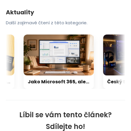
Aktuality
Další zajímavé čtení z této kategorie.
Výrobci pamětí mají 8× vyšší tržby než před rokem. Kdo má největší tržní podíl, a kolik trhu už zabrala Čína?
Jako Microsoft 365, ale čtyřikrát levnější a z Česka. IceWarp nabízí kancelářské balíky a cloud od 34 korun
Líbil se vám tento článek?
Sdílejte ho!