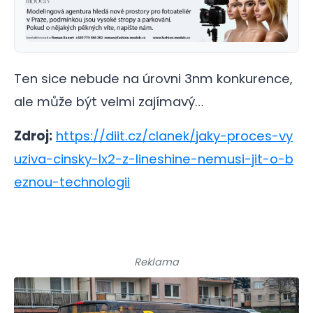
Ten sice nebude na úrovni 3nm konkurence,
ale může být velmi zajímavý…
Zdroj:
https://diit.cz/clanek/jaky-proces-vy
uziva-cinsky-lx2-z-lineshine-nemusi-jit-o-b
eznou-technologii
Reklama