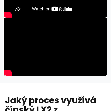
Jaký proces využívá
čínský LX2 z