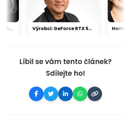
Nvidia zrušila objednávku GeForce RTX 5090 za $4600, Asus ji prý dodá za $5200
Výrobci: GeForce RTX 5000 zdraží o 20-30 %, zastavili jsme dodávky levných karet
Líbil se vám tento článek?
Sdílejte ho!