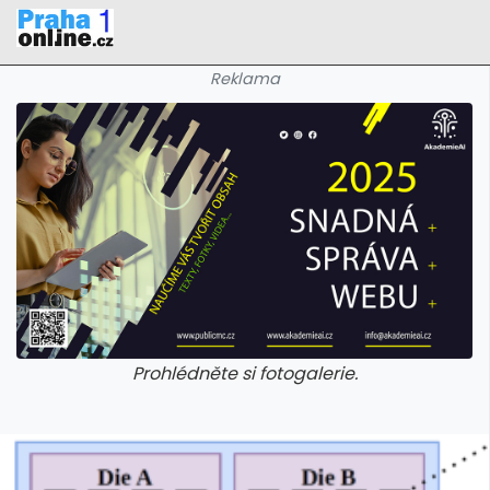
Reklama
Prohlédněte si fotogalerie.
galerie: iva test
galerie: iva t