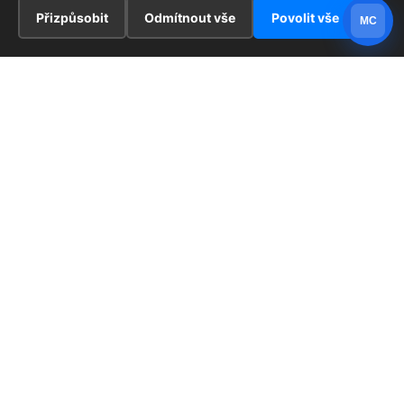
Přizpůsobit
Odmítnout vše
Povolit vše
MC
INFORMACE
Hlavní stránka !
ZAJÍMAVOSTI
Kontakt
Redaktoři