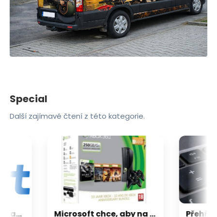
Special
Další zajímavé čtení z této kategorie.
CXMT odmítla požadavky Applu, nenechá si diktovat ceny
Microsoft chce, aby na Xbox Helix běhaly všechny hry, které kdy vyšly pro Xbox