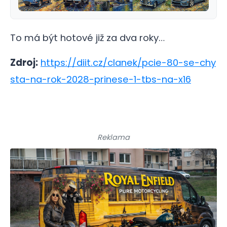
To má být hotové již za dva roky…
Zdroj:
https://diit.cz/clanek/pcie-80-se-chy
sta-na-rok-2028-prinese-1-tbs-na-x16
Reklama