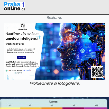
Reklama
Prohlédněte si fotogalerie.
galerie: iva test
galerie: iva t