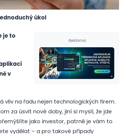
 jednoduchý úkol
 je to
Reklama
aplikaci
ně v
á vliv na řadu nejen technologických firem.
m za úsvit nové doby, jiní si myslí, že jde
přemýšlíte jako investor, patrně je vám to
te vydělat – a pro takové případy
est
galerie: iva test