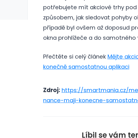
potřebujete mít akciové trhy po
způsobem, jak sledovat pohyby ob
případě byl ovšem až doposud pro
okna prohlížeče a do samotného
Přečtěte si celý článek
Mějte akci
konečně samostatnou aplikaci
Zdroj:
https://smartmania.cz/me
nance-maji-konecne-samostatno
Líbil se vám te