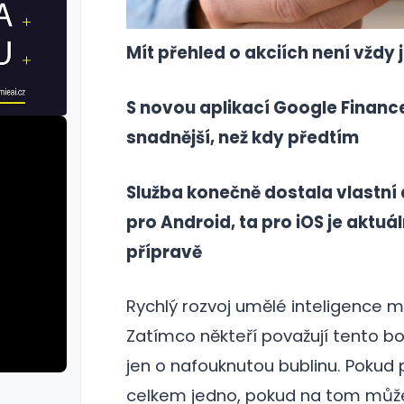
Mít přehled o akciích není vždy
S novou aplikací Google Finance
snadnější, než kdy předtím
Služba konečně dostala vlastní 
pro Android, ta pro iOS je aktuál
přípravě
Rychlý rozvoj umělé inteligence m
Zatímco někteří považují tento boo
jen o nafouknutou bublinu. Pokud 
celkem jedno, pokud na tom může
rie: iva test
galerie: iva t