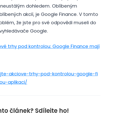
d neustálým dohledem. Oblíbeným
líbených akcií, je Google Finance. V tomto
blém, že jste pro své odpovědi museli do
 vyhledávače Google.
ové trhy pod kontrolou: Google Finance mají
jte-akciove-trhy-pod-kontrolou-google-fi
u-aplikaci/
nto článek? Sdílejte ho!