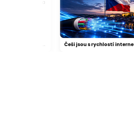
Do Google Map míří praktické novinky: pohlídají zpoždění vlaků a objednají jídlo z restaurace
Češi jsou s rychlostí internetu spokojení. Třetina ale netuší, jestli má doma dostupnou optiku