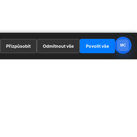
MC
Přizpůsobit
Odmítnout vše
Povolit vše
E
ZAJÍMAVOSTI
PRÁVNÍ UJEDNÁNÍ
ka !
Redaktoři
Ochrana osobních údajů
Cookies