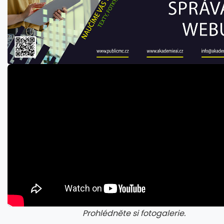
Prohlédněte si fotogalerie.
galerie: iva test
gale