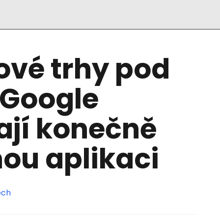
ové trhy pod
 Google
ají konečně
ou aplikaci
ech