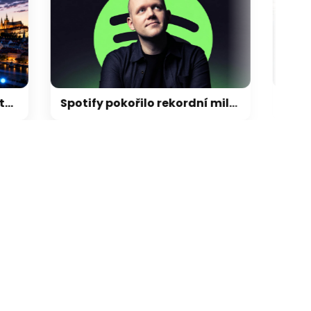
Spotify pokořilo rekordní milník v počtu platících posluchačů, konkurence může jen závidět