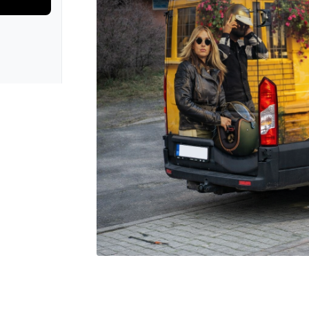
rie: iva test
galerie: iva t