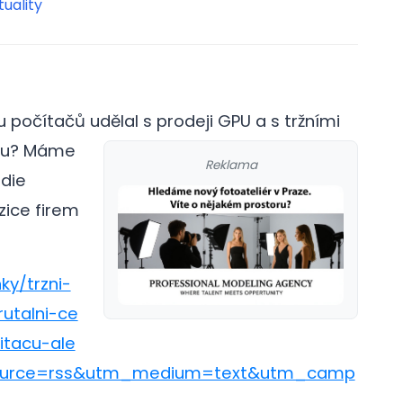
tuality
počítačů udělal s prodeji GPU a s tržními
lu?
Máme
Reklama
ddie
zice firem
ky/trzni-
utalni-ce
tacu-ale
_source=rss&utm_medium=text&utm_camp