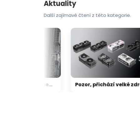
Aktuality
Další zajímavé čtení z této kategorie.
Nikdy nebylo tak zle, aby nemohlo být hůř: Po RAM, SSD a GPU teď přichází zdražování základních desek
Pozor