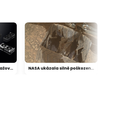
, přichází velké zdražování grafických karet pro hráče: Ceny stoupají až o 30–40 %
NASA ukázala silně poškozená kola roveru Curiosity. Přesto po 13 letech dál neúnavně zkoumá Mars