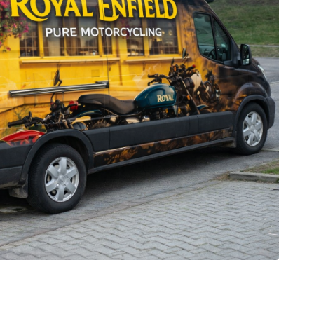
est
galerie: iva test