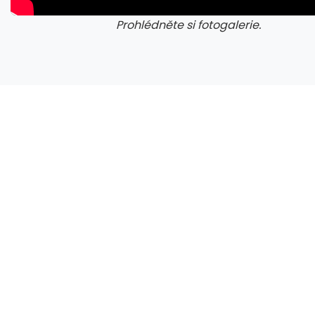
Prohlédněte si fotogalerie.
galerie: iva test
gale