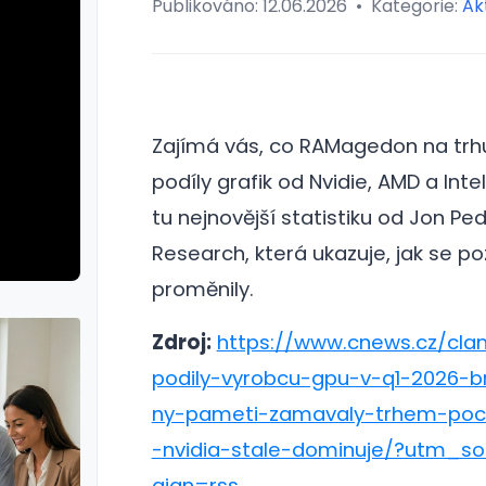
Publikováno:
12.06.2026
•
Kategorie:
Ak
Zajímá vás, co RAMagedon na trhu 
podíly grafik od Nvidie, AMD a Inte
tu nejnovější statistiku od Jon Pe
Research, která ukazuje, jak se po
proměnily.
Zdroj:
https://www.cnews.cz/clan
podily-vyrobcu-gpu-v-q1-2026-br
ny-pameti-zamavaly-trhem-poci
-nvidia-stale-dominuje/?utm
aign=rss