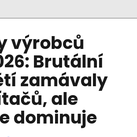
ly výrobců
026: Brutální
tí zamávaly
tačů, ale
le dominuje