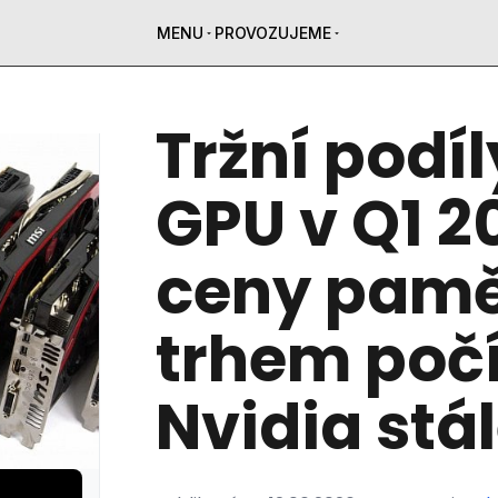
MENU
PROVOZUJEME
Tržní podí
GPU v Q1 2
ceny pamě
trhem počí
Nvidia stá